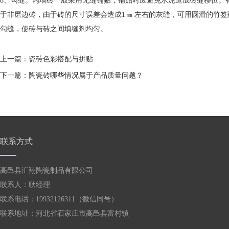
8、勾缝。内墙砖一般采用无缝铺贴，铺贴时应避免水泥造成砖缝移位。
于非磨边砖，由于砖的尺寸误差会造成1㎜ 左右的灰缝，可用圆滑的竹
勾缝，使砖与砖之间填缝剂均匀。
上一篇：瓷砖色彩搭配与拼贴
下一篇：陶瓷砖哪些情况属于产品质量问题？
联系方式
高邑县汇翔陶瓷制品有限公司
联系人：耿经理
联系电话：19932126311（微信同号）
联系地址：河北省石家庄市高邑县富村镇