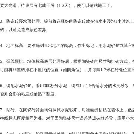
要太光滑，待底层有七成干后（1-2天），便可以铺贴施工了。
3、陶瓷砖寖水预处理。提前将选择好的陶瓷砖放在清水中浸泡1小时以
砖，以避免造成颜色差异。
4、地面标高。要准确测量出地面的标高，作出标记，用水泥砂浆或其它
5、弹线预排。墙体标高底层处理好后，根据陶瓷砖的尺寸和排砖方式，
可能将非整砖排在不显眼的位置（如阴角位），并每隔1-2米在砖缝位
6、调配水泥砂浆。采用300标号水泥，调成1：1.5合适水分的水泥砂浆
否则会影响粘度或铺贴平整度。
7、贴砖。在陶瓷砖背面均匀抹拭水泥砂浆，对准画线粘贴在墙体上，然
横线标志厚度相同为准。对于因陶瓷砖尺寸误差造成砖缝差异，应用小木